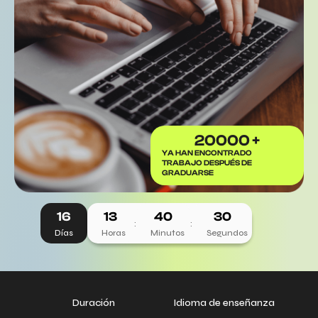
20000 +
YA HAN ENCONTRADO
TRABAJO DESPUÉS DE
GRADUARSE
16
13
40
30
:
:
Días
Horas
Minutos
Segundos
Duración
Idioma de enseñanza