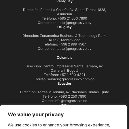
Paraguay
Dirección: Paseo La Galería, Av. Santa Teresa 1828,
Asunción
Teléfono: +595 21 600 7890
Correo:
contacto@progressivo.py
Uruguay
Dirección: Zonamerica Business & Technology Park,
Ruta 8, Montevideo
Teléfono: +598 2 999 4567
Correo:
contacto@progressivo.uy
Colombia
Dirección: Centro Empresarial Santa Bárbara, Av.
Carrera 7, Bogotá
Teléfono: +57 1 600 4321
Correo:
servicio@progressivo.com.co
Ecuador
Dirección: Torres Millenium, Av. Naciones Unidas, Quito
Teléfono: +593 2 250 7890
Correo:
info@progressivo.ec
Perú
We value your privacy
Dirección: Torre Begonias, Av. Begonias 415, San Isidro,
Lima
Teléfono: +51 1 399 4321
We use cookies to enhance your browsing experience,
Correo:
info@progressivo.pe