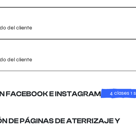
do del cliente
do del cliente
4 clases 1
EN FACEBOOK E INSTAGRAM
N DE PÁGINAS DE ATERRIZAJE Y
. Первый кодинг.