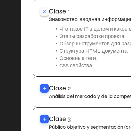
Clase 1
Знакомство, вводная информация
Что такое IT в целом и какое 
Этапы разработки проекта.
Обзор инструментов для раз
Структура HTML документа.
Основные теги.
CSS свойства.
Clase 2
Análisis del mercado y de la comp
Clase 3
Público objetivo y segmentación (c