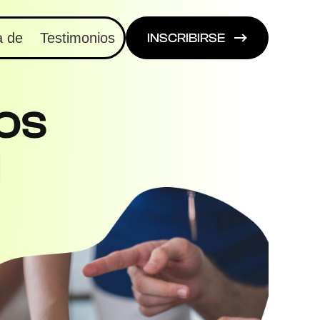
a de
Testimonios
INSCRIBIRSE
IOS
N