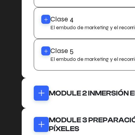
Clase 4
El embudo de marketing y el recorri
Clase 5
El embudo de marketing y el recorri
MODULE 2 INMERSIÓN 
Clase 1
MODULE 3 PREPARACIÓ
Знакомство, вводная информация
PÍXELES