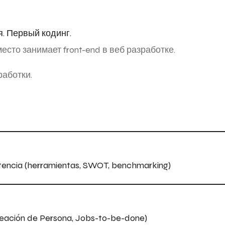
. Первый кодинг.
место занимает front-end в веб разработке.
работки.
etencia (herramientas, SWOT, benchmarking)
reación de Persona, Jobs-to-be-done)