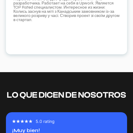
разработчика. Работает на себя в Upwork. Является
TOP Rated специалистом. Интересное из жизни:
Колись заснув на мiтi з Канадським замовником із-за
великого розриву у часі. Створив проект зі своїм другом
в стартап.
LO QUE DICEN DE NOSOTROS
5.0 rating
¡Muy bien!